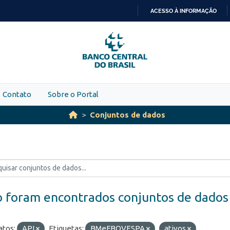
ACESSO À INFORMAÇÃO
IR
PARA
O
CONTEÚDO
Contato
Sobre o Portal
Conjuntos de dados
 foram encontrados conjuntos de dados
tos:
API
Etiquetas:
BMeFBOVESPA
ativos