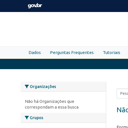
Skip to main content
Dados
Perguntas Frequentes
Tutoriais
Organizações
Não há Organizações que
correspondam a essa busca
Não
Grupos
Forma