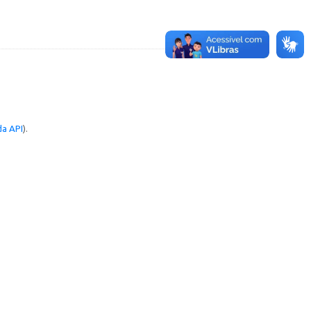
a API
).