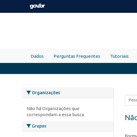
Skip to main content
Dados
Perguntas Frequentes
Tutoriais
Organizações
Não há Organizações que
correspondam a essa busca
Não
Grupos
Forma