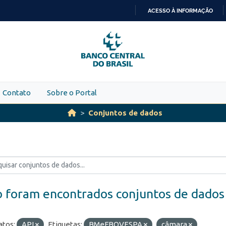
ACESSO À INFORMAÇÃO
IR
PARA
O
CONTEÚDO
Contato
Sobre o Portal
Conjuntos de dados
 foram encontrados conjuntos de dados
tos:
API
Etiquetas:
BMeFBOVESPA
câmara