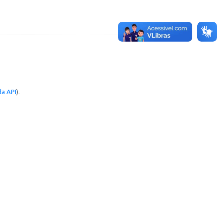
a API
).