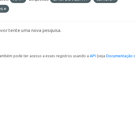
es
avor tente uma nova pesquisa.
ambém pode ter acesso a esses registros usando a
API
(veja
Documentação d