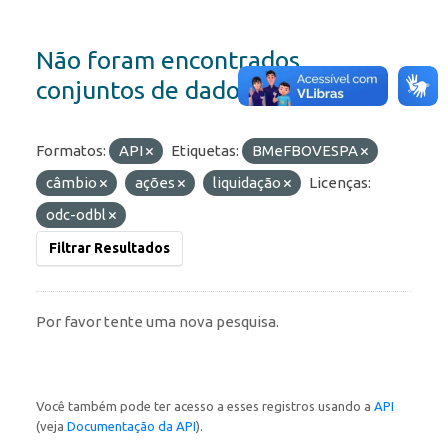
Não foram encontrados
conjuntos de dados
Formatos:
API
Etiquetas:
BMeFBOVESPA
câmbio
ações
liquidação
Licenças:
odc-odbl
Filtrar Resultados
Por favor tente uma nova pesquisa.
Você também pode ter acesso a esses registros usando a
API
(veja
Documentação da API
).