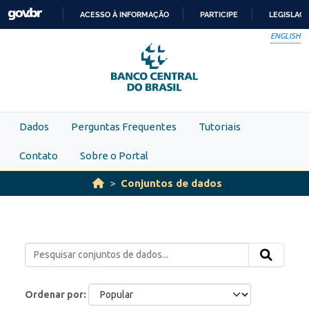
Skip to main content
ACESSO À INFORMAÇÃO
PARTICIPE
LEGISLAÇ
IR
ENGLISH
PARA
O
CONTEÚDO
Dados
Perguntas Frequentes
Tutoriais
Contato
Sobre o Portal
Conjuntos de dados
Ordenar por