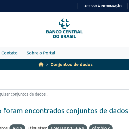
ACESSO À INFORMAÇÃO
IR
PARA
O
CONTEÚDO
Contato
Sobre o Portal
Conjuntos de dados
 foram encontrados conjuntos de dados
tos:
API
Etiquetas:
BMeFBOVESPA
câmbio