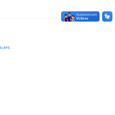
a API
).