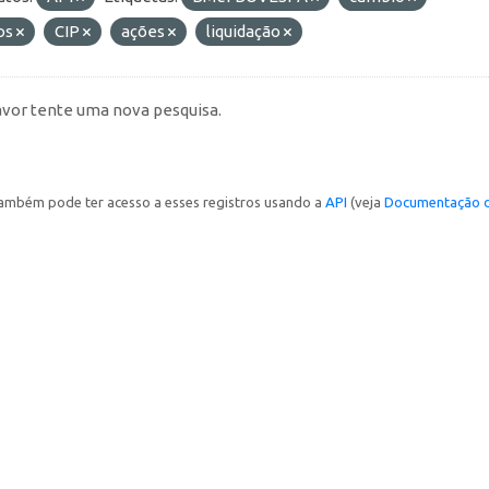
os
CIP
ações
liquidação
avor tente uma nova pesquisa.
ambém pode ter acesso a esses registros usando a
API
(veja
Documentação d