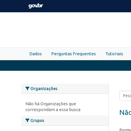
Skip to main content
Dados
Perguntas Frequentes
Tutoriais
Organizações
Não há Organizações que
correspondam a essa busca
Não
Grupos
Forma