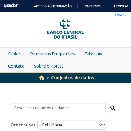
Skip to main content
ACESSO À INFORMAÇÃO
PARTICIPE
LEGISLAÇ
IR
ENGLISH
PARA
O
CONTEÚDO
Dados
Perguntas Frequentes
Tutoriais
Contato
Sobre o Portal
Conjuntos de dados
Ordenar por