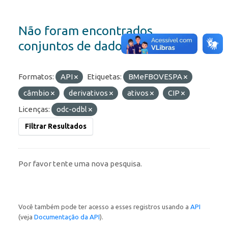
Não foram encontrados
conjuntos de dados
Formatos:
API
Etiquetas:
BMeFBOVESPA
câmbio
derivativos
ativos
CIP
Licenças:
odc-odbl
Filtrar Resultados
Por favor tente uma nova pesquisa.
Você também pode ter acesso a esses registros usando a
API
(veja
Documentação da API
).