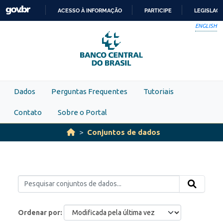
Skip to main content
ACESSO À INFORMAÇÃO
PARTICIPE
LEGISLAÇ
IR
ENGLISH
PARA
O
CONTEÚDO
Dados
Perguntas Frequentes
Tutoriais
Contato
Sobre o Portal
Conjuntos de dados
Ordenar por