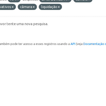
vativos
câmara
liquidação
avor tente uma nova pesquisa.
ambém pode ter acesso a esses registros usando a
API
(veja
Documentação d