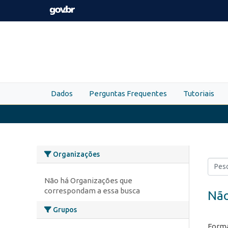
Skip to main content
Dados
Perguntas Frequentes
Tutoriais
Organizações
Não há Organizações que
correspondam a essa busca
Não
Grupos
Forma