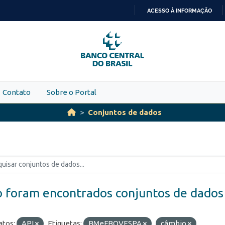
ACESSO À INFORMAÇÃO
IR
PARA
O
CONTEÚDO
Contato
Sobre o Portal
Conjuntos de dados
 foram encontrados conjuntos de dados
tos:
API
Etiquetas:
BMeFBOVESPA
câmbio