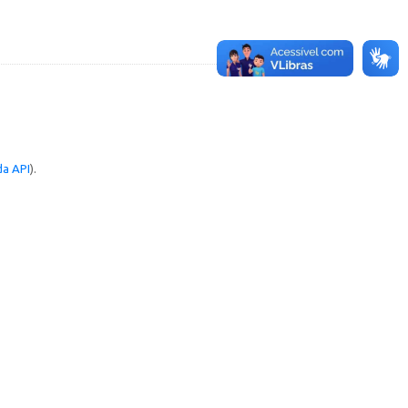
a API
).