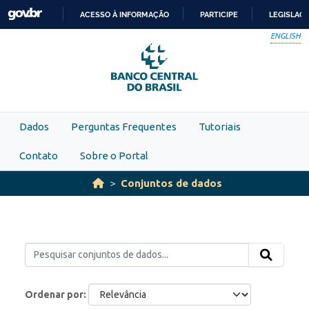
Skip to main content
ACESSO À INFORMAÇÃO
PARTICIPE
LEGISLAÇ
IR
ENGLISH
PARA
O
CONTEÚDO
Dados
Perguntas Frequentes
Tutoriais
Contato
Sobre o Portal
Conjuntos de dados
Ordenar por