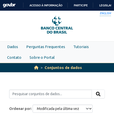
Skip to main content
ACESSO À INFORMAÇÃO
PARTICIPE
LEGISLAÇ
IR
ENGLISH
PARA
O
CONTEÚDO
Dados
Perguntas Frequentes
Tutoriais
Contato
Sobre o Portal
Conjuntos de dados
Ordenar por