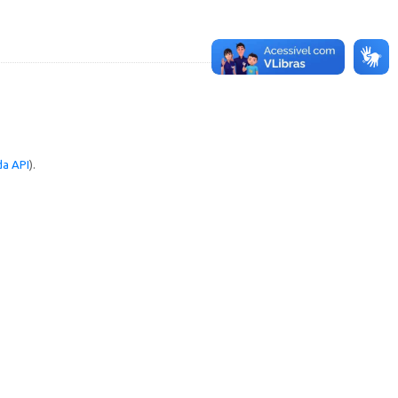
a API
).