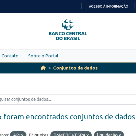
ACESSO À INFORMAÇÃO
IR
PARA
O
CONTEÚDO
Contato
Sobre o Portal
Conjuntos de dados
 foram encontrados conjuntos de dados
tos:
API
Etiquetas:
BMeFBOVESPA
liquidação