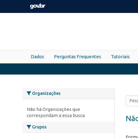
Skip to main content
Dados
Perguntas Frequentes
Tutoriais
Organizações
Não há Organizações que
correspondam a essa busca
Não
Grupos
Forma