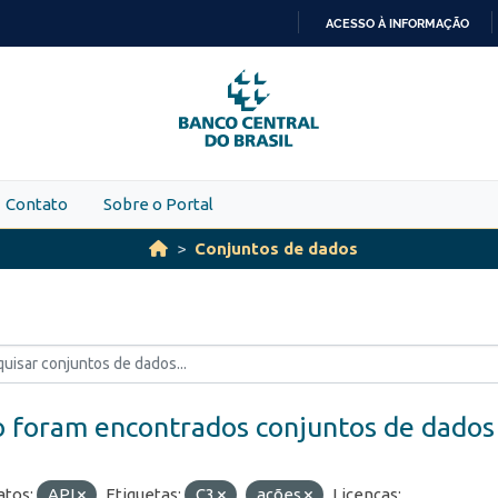
ACESSO À INFORMAÇÃO
IR
PARA
O
CONTEÚDO
Contato
Sobre o Portal
Conjuntos de dados
 foram encontrados conjuntos de dados
tos:
API
Etiquetas:
C3
ações
Licenças: