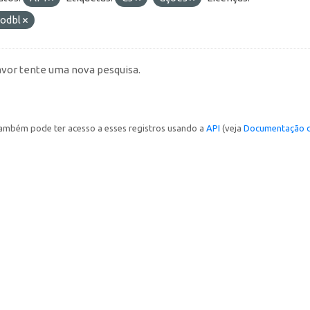
-odbl
avor tente uma nova pesquisa.
ambém pode ter acesso a esses registros usando a
API
(veja
Documentação d