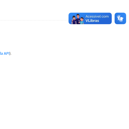
a API
).