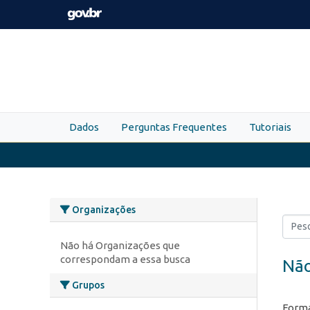
Skip to main content
Dados
Perguntas Frequentes
Tutoriais
Organizações
Não há Organizações que
correspondam a essa busca
Não
Grupos
Forma