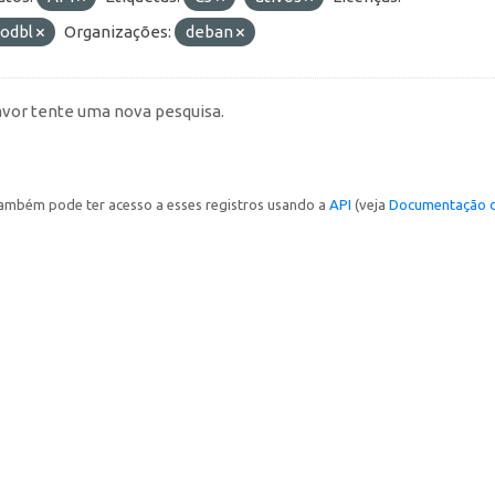
-odbl
Organizações:
deban
avor tente uma nova pesquisa.
ambém pode ter acesso a esses registros usando a
API
(veja
Documentação d