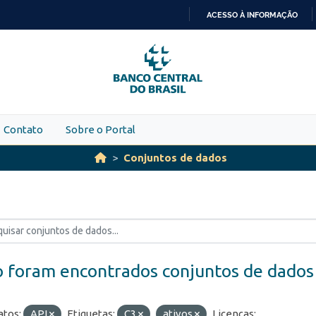
ACESSO À INFORMAÇÃO
IR
PARA
O
CONTEÚDO
Contato
Sobre o Portal
Conjuntos de dados
 foram encontrados conjuntos de dados
tos:
API
Etiquetas:
C3
ativos
Licenças: