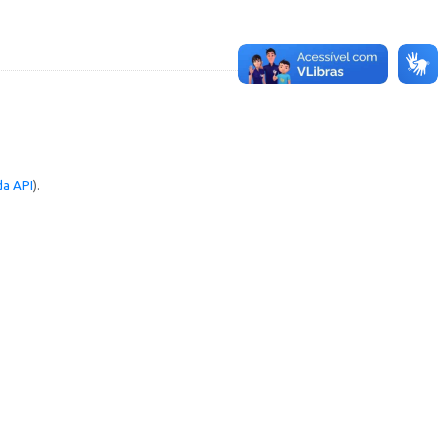
a API
).