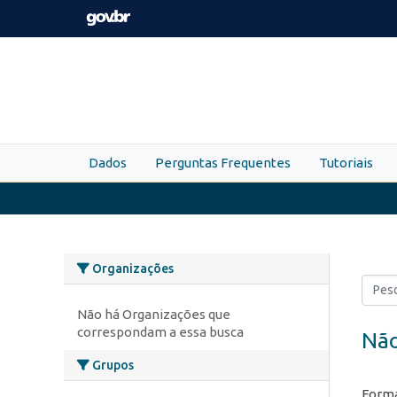
Skip to main content
Dados
Perguntas Frequentes
Tutoriais
Organizações
Não há Organizações que
correspondam a essa busca
Não
Grupos
Forma