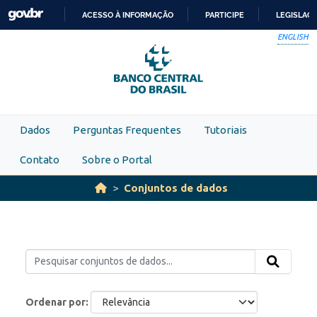
Skip to main content
ACESSO À INFORMAÇÃO
PARTICIPE
LEGISLAÇ
IR
ENGLISH
PARA
O
CONTEÚDO
Dados
Perguntas Frequentes
Tutoriais
Contato
Sobre o Portal
Conjuntos de dados
Ordenar por