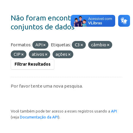
Não foram encontrados
conjuntos de dados
Formatos:
API
Etiquetas:
C3
câmbio
CIP
ativos
ações
Filtrar Resultados
Por favor tente uma nova pesquisa.
Você também pode ter acesso a esses registros usando a
API
(veja
Documentação da API
).