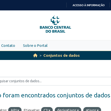
ACESSO À INFORMAÇÃO
IR
PARA
O
CONTEÚDO
Contato
Sobre o Portal
Conjuntos de dados
 foram encontrados conjuntos de dados
tos:
API
Etiquetas:
C3
derivativos
ativos