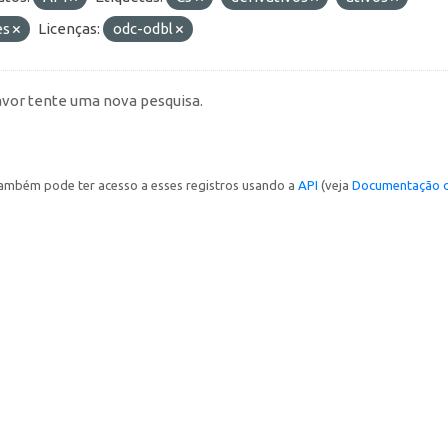
es
Licenças:
odc-odbl
avor tente uma nova pesquisa.
ambém pode ter acesso a esses registros usando a
API
(veja
Documentação d