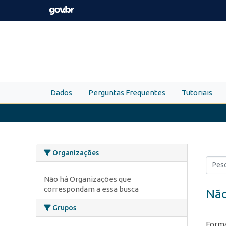
Skip to main content
Dados
Perguntas Frequentes
Tutoriais
Organizações
Não há Organizações que
correspondam a essa busca
Não
Grupos
Forma