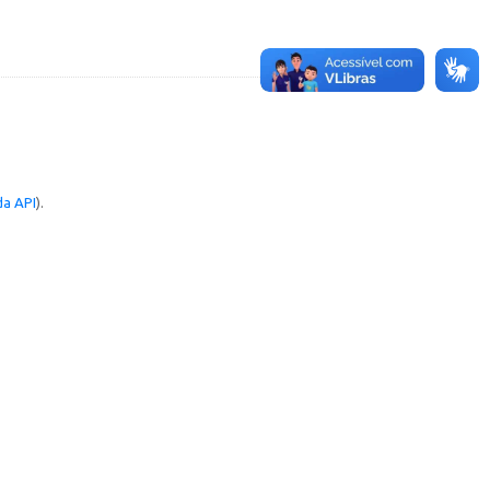
a API
).