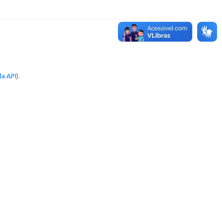
a API
).