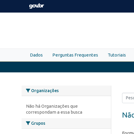
Skip to main content
Dados
Perguntas Frequentes
Tutoriais
Organizações
Não há Organizações que
correspondam a essa busca
Não
Grupos
Forma