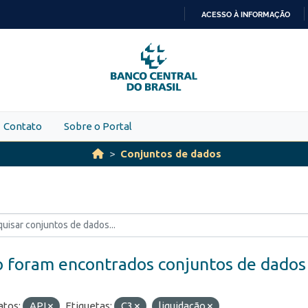
ACESSO À INFORMAÇÃO
IR
PARA
O
CONTEÚDO
Contato
Sobre o Portal
Conjuntos de dados
 foram encontrados conjuntos de dados
tos:
API
Etiquetas:
C3
liquidação