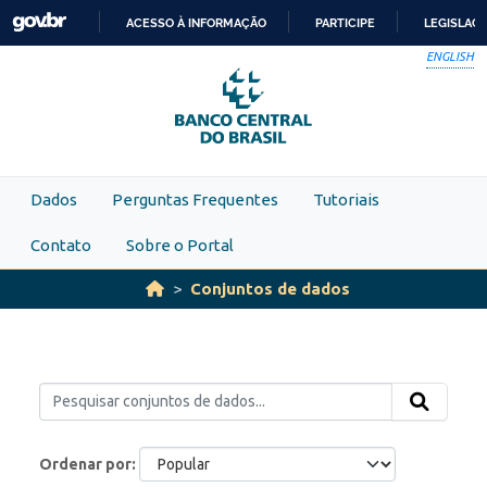
Skip to main content
ACESSO À INFORMAÇÃO
PARTICIPE
LEGISLAÇ
IR
ENGLISH
PARA
O
CONTEÚDO
Dados
Perguntas Frequentes
Tutoriais
Contato
Sobre o Portal
Conjuntos de dados
Ordenar por