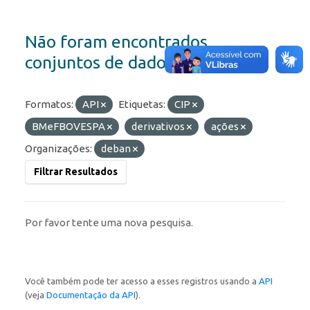
Não foram encontrados
conjuntos de dados
Formatos:
API
Etiquetas:
CIP
BMeFBOVESPA
derivativos
ações
Organizações:
deban
Filtrar Resultados
Por favor tente uma nova pesquisa.
Você também pode ter acesso a esses registros usando a
API
(veja
Documentação da API
).