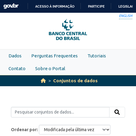
Skip to main content
ACESSO À INFORMAÇÃO
PARTICIPE
LEGISLAÇ
IR
ENGLISH
PARA
O
CONTEÚDO
Dados
Perguntas Frequentes
Tutoriais
Contato
Sobre o Portal
Conjuntos de dados
Ordenar por