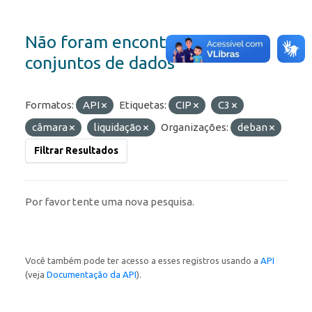
Não foram encontrados
conjuntos de dados
Formatos:
API
Etiquetas:
CIP
C3
câmara
liquidação
Organizações:
deban
Filtrar Resultados
Por favor tente uma nova pesquisa.
Você também pode ter acesso a esses registros usando a
API
(veja
Documentação da API
).