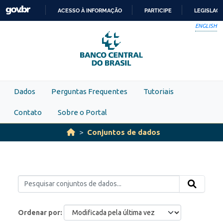
Skip to main content
ACESSO À INFORMAÇÃO
PARTICIPE
LEGISLAÇ
IR
ENGLISH
PARA
O
CONTEÚDO
Dados
Perguntas Frequentes
Tutoriais
Contato
Sobre o Portal
Conjuntos de dados
Ordenar por