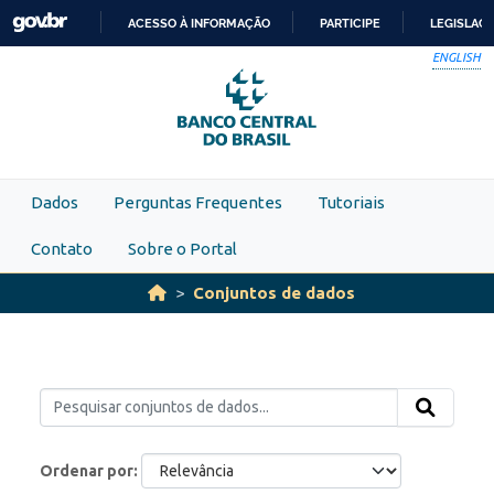
Skip to main content
ACESSO À INFORMAÇÃO
PARTICIPE
LEGISLAÇ
IR
ENGLISH
PARA
O
CONTEÚDO
Dados
Perguntas Frequentes
Tutoriais
Contato
Sobre o Portal
Conjuntos de dados
Ordenar por