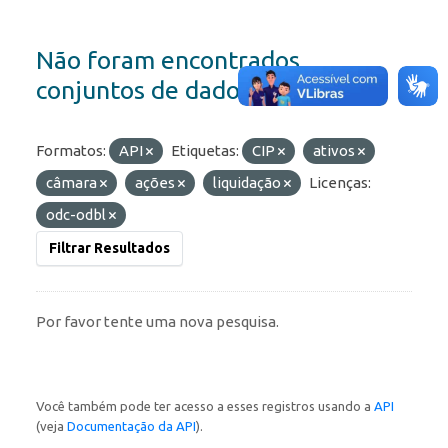
Não foram encontrados
conjuntos de dados
Formatos:
API
Etiquetas:
CIP
ativos
câmara
ações
liquidação
Licenças:
odc-odbl
Filtrar Resultados
Por favor tente uma nova pesquisa.
Você também pode ter acesso a esses registros usando a
API
(veja
Documentação da API
).