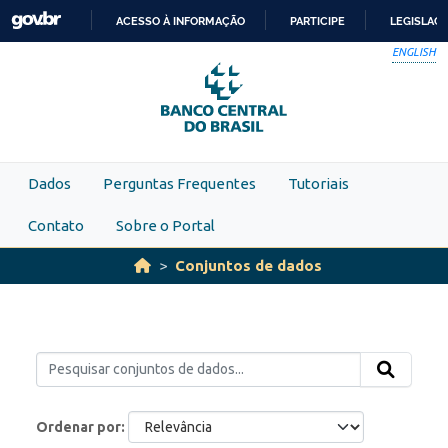
Skip to main content
ACESSO À INFORMAÇÃO
PARTICIPE
LEGISLAÇ
IR
ENGLISH
PARA
O
CONTEÚDO
Dados
Perguntas Frequentes
Tutoriais
Contato
Sobre o Portal
Conjuntos de dados
Ordenar por