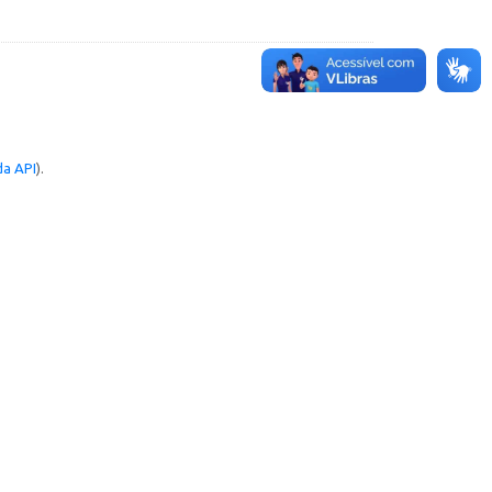
a API
).