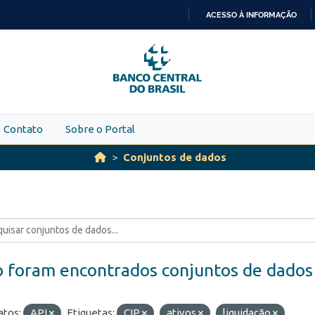
ACESSO À INFORMAÇÃO
IR
PARA
O
CONTEÚDO
Contato
Sobre o Portal
Conjuntos de dados
 foram encontrados conjuntos de dados
tos:
API
Etiquetas:
CIP
ativos
liquidação