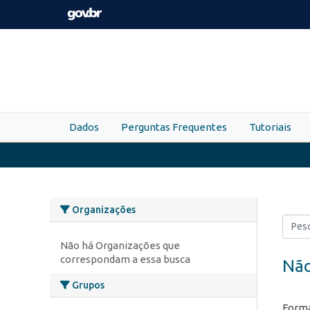
Skip to main content
Dados
Perguntas Frequentes
Tutoriais
Organizações
Não há Organizações que
correspondam a essa busca
Não
Grupos
Forma