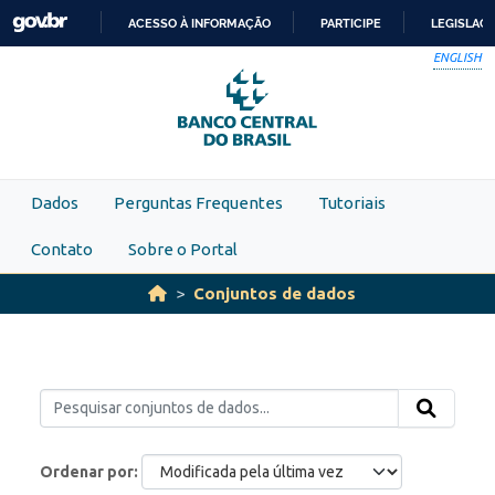
Skip to main content
ACESSO À INFORMAÇÃO
PARTICIPE
LEGISLAÇ
IR
ENGLISH
PARA
O
CONTEÚDO
Dados
Perguntas Frequentes
Tutoriais
Contato
Sobre o Portal
Conjuntos de dados
Ordenar por