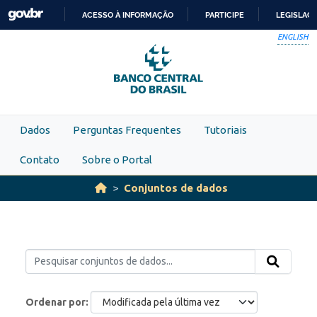
Skip to main content
ACESSO À INFORMAÇÃO
PARTICIPE
LEGISLAÇ
IR
ENGLISH
PARA
O
CONTEÚDO
Dados
Perguntas Frequentes
Tutoriais
Contato
Sobre o Portal
Conjuntos de dados
Ordenar por