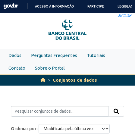
Skip to main content
ACESSO À INFORMAÇÃO
PARTICIPE
LEGISLAÇ
IR
ENGLISH
PARA
O
CONTEÚDO
Dados
Perguntas Frequentes
Tutoriais
Contato
Sobre o Portal
Conjuntos de dados
Ordenar por