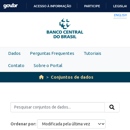
Skip to main content
ACESSO À INFORMAÇÃO
PARTICIPE
LEGISLAÇ
IR
ENGLISH
PARA
O
CONTEÚDO
Dados
Perguntas Frequentes
Tutoriais
Contato
Sobre o Portal
Conjuntos de dados
Ordenar por