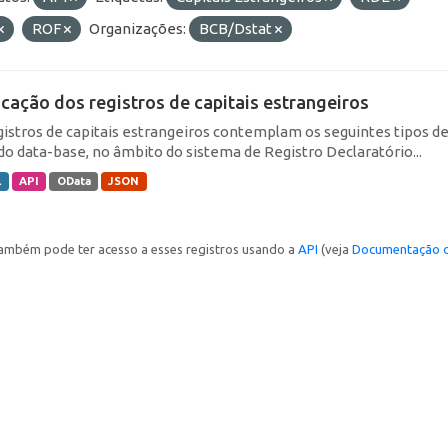
ROF
Organizações:
BCB/Dstat
icação dos registros de capitais estrangeiros
gistros de capitais estrangeiros contemplam os seguintes tipos d
do data-base, no âmbito do sistema de Registro Declaratório...
L
API
OData
JSON
ambém pode ter acesso a esses registros usando a
API
(veja
Documentação d