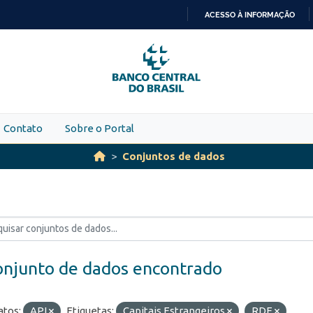
ACESSO À INFORMAÇÃO
IR
PARA
O
CONTEÚDO
Contato
Sobre o Portal
Conjuntos de dados
onjunto de dados encontrado
tos:
API
Etiquetas:
Capitais Estrangeiros
RDE