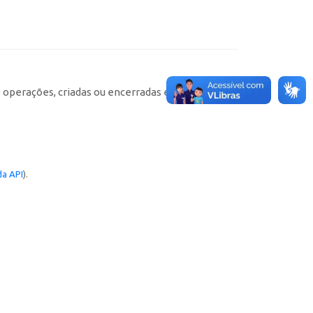
e operações, criadas ou encerradas em cada
a API
).