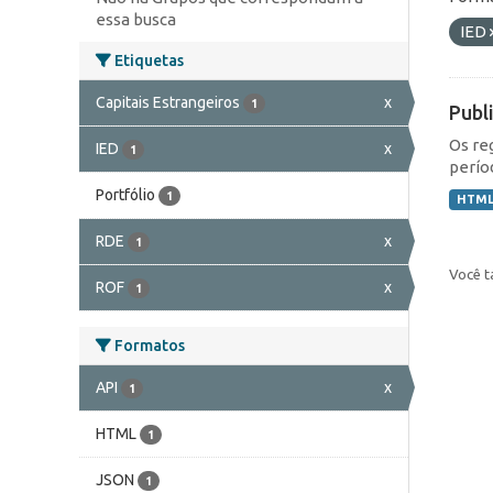
essa busca
IED
Etiquetas
Capitais Estrangeiros
x
1
Publ
Os re
IED
x
1
perío
Portfólio
1
HTM
RDE
x
1
Você t
ROF
x
1
Formatos
API
x
1
HTML
1
JSON
1