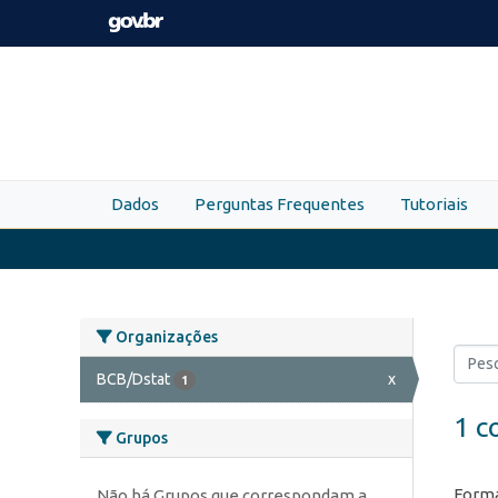
Skip to main content
Dados
Perguntas Frequentes
Tutoriais
Organizações
BCB/Dstat
x
1
1 c
Grupos
Forma
Não há Grupos que correspondam a