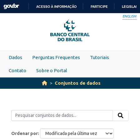
Skip to main content
ACESSO À INFORMAÇÃO
PARTICIPE
LEGISLAÇ
IR
ENGLISH
PARA
O
CONTEÚDO
Dados
Perguntas Frequentes
Tutoriais
Contato
Sobre o Portal
Conjuntos de dados
Ordenar por