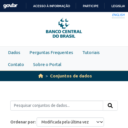
Skip to main content
ACESSO À INFORMAÇÃO
PARTICIPE
LEGISLAÇ
IR
ENGLISH
PARA
O
CONTEÚDO
Dados
Perguntas Frequentes
Tutoriais
Contato
Sobre o Portal
Conjuntos de dados
Ordenar por