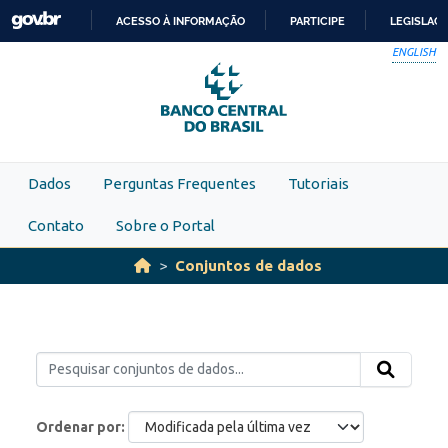
Skip to main content
ACESSO À INFORMAÇÃO
PARTICIPE
LEGISLAÇ
IR
ENGLISH
PARA
O
CONTEÚDO
Dados
Perguntas Frequentes
Tutoriais
Contato
Sobre o Portal
Conjuntos de dados
Ordenar por