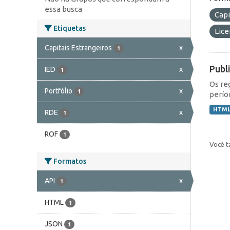
essa busca
Capi
Etiquetas
Lic
Capitais Estrangeiros
x
1
Publ
IED
x
1
Os re
Portfólio
x
1
perío
HTM
RDE
x
1
ROF
1
Você t
Formatos
API
x
1
HTML
1
JSON
1