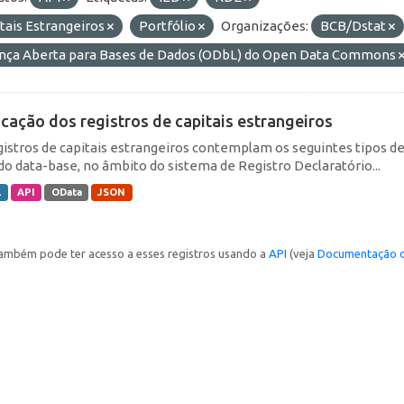
tais Estrangeiros
Portfólio
Organizações:
BCB/Dstat
ença Aberta para Bases de Dados (ODbL) do Open Data Commons
icação dos registros de capitais estrangeiros
gistros de capitais estrangeiros contemplam os seguintes tipos d
do data-base, no âmbito do sistema de Registro Declaratório...
L
API
OData
JSON
ambém pode ter acesso a esses registros usando a
API
(veja
Documentação d