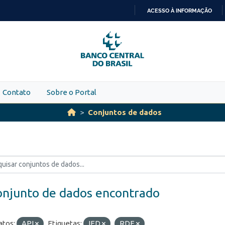
ACESSO À INFORMAÇÃO
IR
PARA
O
CONTEÚDO
Contato
Sobre o Portal
Conjuntos de dados
onjunto de dados encontrado
tos:
API
Etiquetas:
IED
RDE