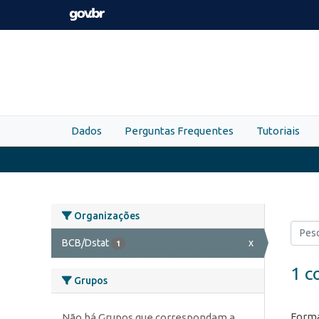
Skip to main content
Dados
Perguntas Frequentes
Tutoriais
Organizações
BCB/Dstat
x
1
1 c
Grupos
Forma
Não há Grupos que correspondam a