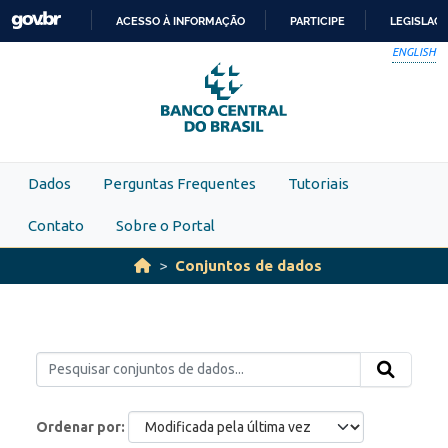
Skip to main content
ACESSO À INFORMAÇÃO
PARTICIPE
LEGISLAÇ
IR
ENGLISH
PARA
O
CONTEÚDO
Dados
Perguntas Frequentes
Tutoriais
Contato
Sobre o Portal
Conjuntos de dados
Ordenar por