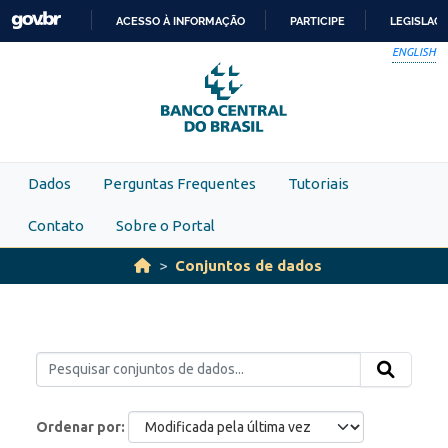
Skip to main content
ACESSO À INFORMAÇÃO
PARTICIPE
LEGISLAÇ
IR
ENGLISH
PARA
O
CONTEÚDO
Dados
Perguntas Frequentes
Tutoriais
Contato
Sobre o Portal
Conjuntos de dados
Ordenar por