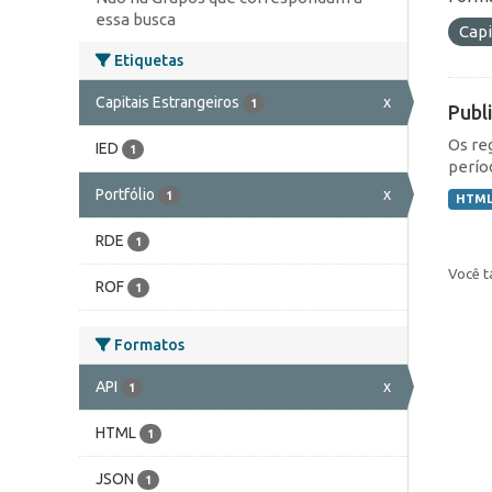
essa busca
Capi
Etiquetas
Capitais Estrangeiros
x
1
Publ
Os re
IED
1
perío
Portfólio
x
1
HTM
RDE
1
Você t
ROF
1
Formatos
API
x
1
HTML
1
JSON
1