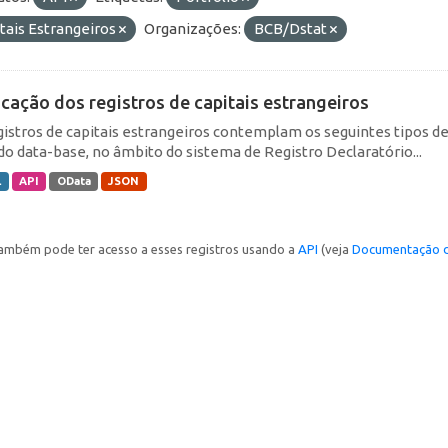
tais Estrangeiros
Organizações:
BCB/Dstat
icação dos registros de capitais estrangeiros
gistros de capitais estrangeiros contemplam os seguintes tipos d
do data-base, no âmbito do sistema de Registro Declaratório...
L
API
OData
JSON
ambém pode ter acesso a esses registros usando a
API
(veja
Documentação d