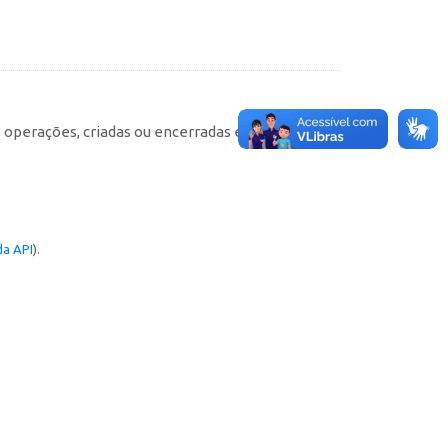
e operações, criadas ou encerradas em cada
a API
).