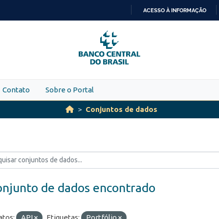
ACESSO À INFORMAÇÃO
IR
PARA
O
CONTEÚDO
Contato
Sobre o Portal
Conjuntos de dados
onjunto de dados encontrado
tos:
API
Etiquetas:
Portfólio