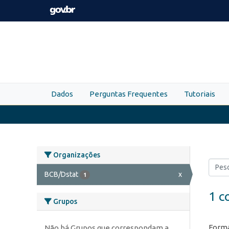
Skip to main content
Dados
Perguntas Frequentes
Tutoriais
Organizações
BCB/Dstat
x
1
1 c
Grupos
Forma
Não há Grupos que correspondam a