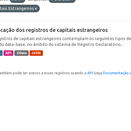
tais Estrangeiros
icação dos registros de capitais estrangeiros
gistros de capitais estrangeiros contemplam os seguintes tipos d
do data-base, no âmbito do sistema de Registro Declaratório...
L
API
OData
JSON
ambém pode ter acesso a esses registros usando a
API
(veja
Documentação d