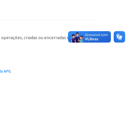
e operações, criadas ou encerradas em cada
a API
).