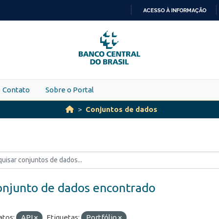
ACESSO À INFORMAÇÃO
IR
PARA
O
CONTEÚDO
Contato
Sobre o Portal
Conjuntos de dados
onjunto de dados encontrado
tos:
API
Etiquetas:
Portfólio