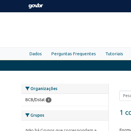
Skip to main content
Dados
Perguntas Frequentes
Tutoriais
Organizações
BCB/Dstat
1
1 c
Grupos
Forma
Não há Grupos que correspondam a