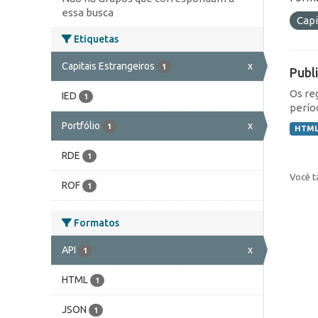
essa busca
Capi
Etiquetas
Capitais Estrangeiros
x
1
Publ
Os re
IED
1
perío
Portfólio
x
1
HTM
RDE
1
Você t
ROF
1
Formatos
API
x
1
HTML
1
JSON
1