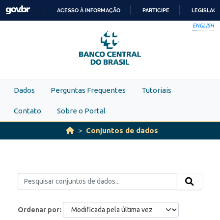
Skip to main content
ACESSO À INFORMAÇÃO
PARTICIPE
LEGISLAÇ
IR
ENGLISH
PARA
O
CONTEÚDO
Dados
Perguntas Frequentes
Tutoriais
Contato
Sobre o Portal
Conjuntos de dados
Ordenar por