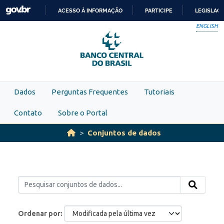
Skip to main content
ACESSO À INFORMAÇÃO
PARTICIPE
LEGISLAÇ
IR
ENGLISH
PARA
O
CONTEÚDO
Dados
Perguntas Frequentes
Tutoriais
Contato
Sobre o Portal
Conjuntos de dados
Ordenar por