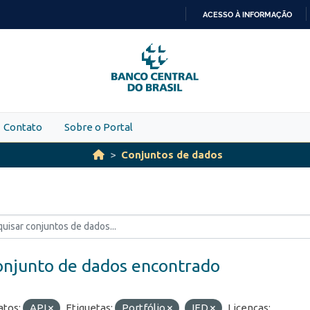
ACESSO À INFORMAÇÃO
IR
PARA
O
CONTEÚDO
Contato
Sobre o Portal
Conjuntos de dados
onjunto de dados encontrado
tos:
API
Etiquetas:
Portfólio
IED
Licenças: