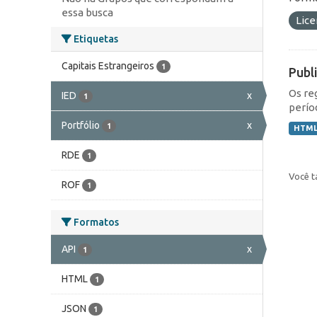
essa busca
Lic
Etiquetas
Capitais Estrangeiros
1
Publ
Os re
IED
x
1
perío
Portfólio
x
1
HTM
RDE
1
Você t
ROF
1
Formatos
API
x
1
HTML
1
JSON
1