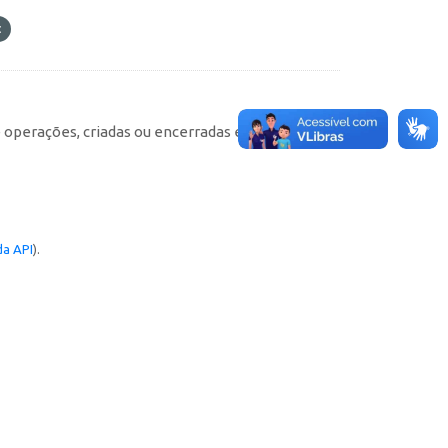
e operações, criadas ou encerradas em cada
a API
).