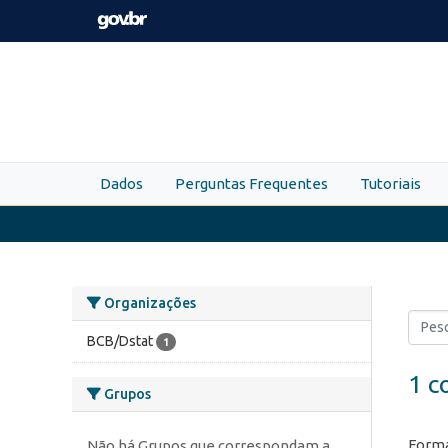
Skip to main content
Dados
Perguntas Frequentes
Tutoriais
Organizações
BCB/Dstat
1
1 c
Grupos
Forma
Não há Grupos que correspondam a