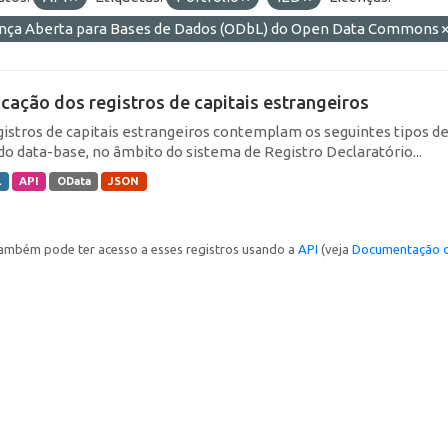
ença Aberta para Bases de Dados (ODbL) do Open Data Commons
icação dos registros de capitais estrangeiros
gistros de capitais estrangeiros contemplam os seguintes tipos d
do data-base, no âmbito do sistema de Registro Declaratório...
L
API
OData
JSON
ambém pode ter acesso a esses registros usando a
API
(veja
Documentação d