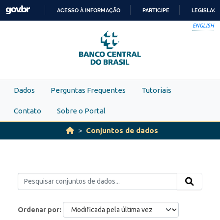
Skip to main content
ACESSO À INFORMAÇÃO
PARTICIPE
LEGISLAÇ
IR
ENGLISH
PARA
O
CONTEÚDO
Dados
Perguntas Frequentes
Tutoriais
Contato
Sobre o Portal
Conjuntos de dados
Ordenar por