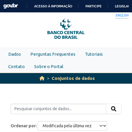
Skip to main content
ACESSO À INFORMAÇÃO
PARTICIPE
LEGISLAÇ
IR
ENGLISH
PARA
O
CONTEÚDO
Dados
Perguntas Frequentes
Tutoriais
Contato
Sobre o Portal
Conjuntos de dados
Ordenar por