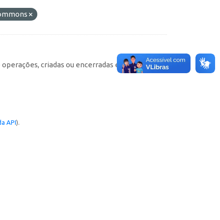
 Commons
e operações, criadas ou encerradas em cada
a API
).