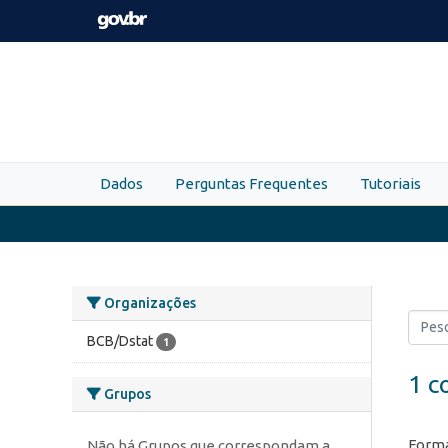
Skip to main content
Dados
Perguntas Frequentes
Tutoriais
Organizações
BCB/Dstat
1
1 c
Grupos
Forma
Não há Grupos que correspondam a