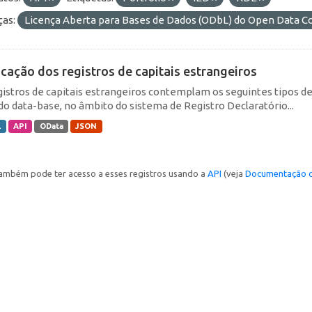
ças:
Licença Aberta para Bases de Dados (ODbL) do Open Data
icação dos registros de capitais estrangeiros
gistros de capitais estrangeiros contemplam os seguintes tipos d
do data-base, no âmbito do sistema de Registro Declaratório...
L
API
OData
JSON
ambém pode ter acesso a esses registros usando a
API
(veja
Documentação d