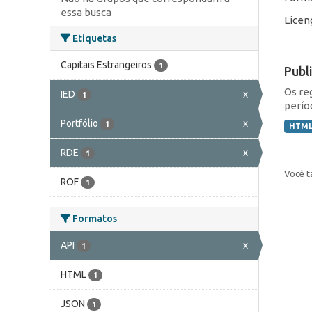
essa busca
Licen
Etiquetas
Capitais Estrangeiros
1
Publ
Os re
IED
x
1
perío
Portfólio
x
1
HTM
RDE
x
1
Você t
ROF
1
Formatos
API
x
1
HTML
1
JSON
1