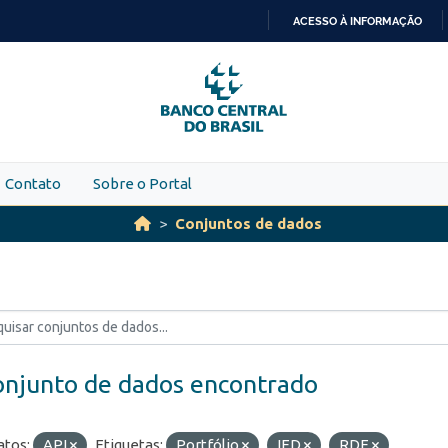
ACESSO À INFORMAÇÃO
IR
PARA
O
CONTEÚDO
Contato
Sobre o Portal
Conjuntos de dados
onjunto de dados encontrado
tos:
API
Etiquetas:
Portfólio
IED
RDE