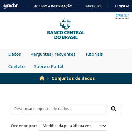
Skip to main content
ACESSO À INFORMAÇÃO
PARTICIPE
LEGISLAÇ
IR
ENGLISH
PARA
O
CONTEÚDO
Dados
Perguntas Frequentes
Tutoriais
Contato
Sobre o Portal
Conjuntos de dados
Ordenar por