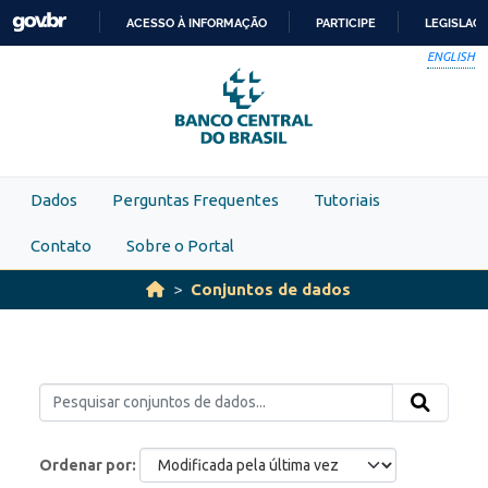
Skip to main content
ACESSO À INFORMAÇÃO
PARTICIPE
LEGISLAÇ
IR
ENGLISH
PARA
O
CONTEÚDO
Dados
Perguntas Frequentes
Tutoriais
Contato
Sobre o Portal
Conjuntos de dados
Ordenar por