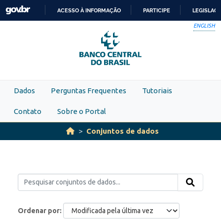
Skip to main content
ACESSO À INFORMAÇÃO
PARTICIPE
LEGISLAÇ
IR
ENGLISH
PARA
O
CONTEÚDO
Dados
Perguntas Frequentes
Tutoriais
Contato
Sobre o Portal
Conjuntos de dados
Ordenar por