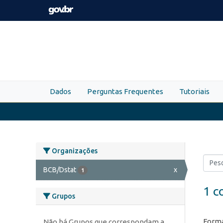
Skip to main content
Dados
Perguntas Frequentes
Tutoriais
Organizações
BCB/Dstat
x
1
1 c
Grupos
Forma
Não há Grupos que correspondam a