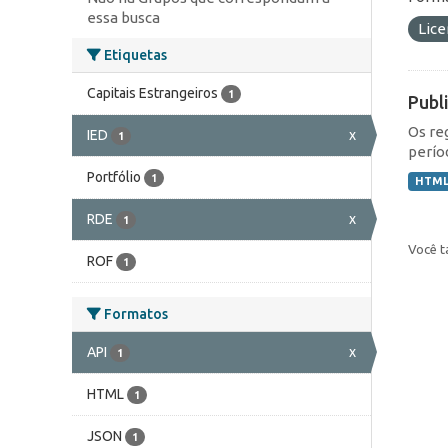
essa busca
Lic
Etiquetas
Capitais Estrangeiros
1
Publ
Os re
IED
x
1
perío
Portfólio
1
HTM
RDE
x
1
Você t
ROF
1
Formatos
API
x
1
HTML
1
JSON
1