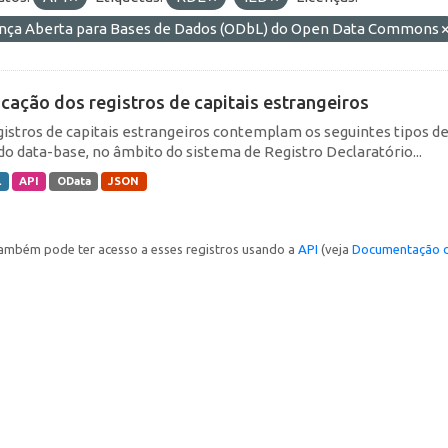
ença Aberta para Bases de Dados (ODbL) do Open Data Commons
icação dos registros de capitais estrangeiros
gistros de capitais estrangeiros contemplam os seguintes tipos d
do data-base, no âmbito do sistema de Registro Declaratório...
L
API
OData
JSON
ambém pode ter acesso a esses registros usando a
API
(veja
Documentação d