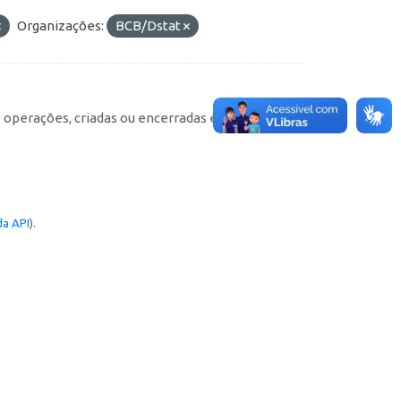
Organizações:
BCB/Dstat
e operações, criadas ou encerradas em cada
a API
).