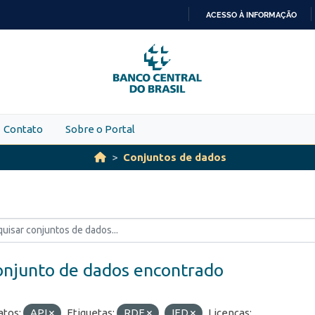
ACESSO À INFORMAÇÃO
IR
PARA
O
CONTEÚDO
Contato
Sobre o Portal
Conjuntos de dados
onjunto de dados encontrado
tos:
API
Etiquetas:
RDE
IED
Licenças: