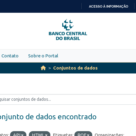
ACESSO À INFORMAÇÃO
IR
PARA
O
CONTEÚDO
Contato
Sobre o Portal
Conjuntos de dados
onjunto de dados encontrado
tos:
API
HTML
Etiquetas:
ROF
Organizações: