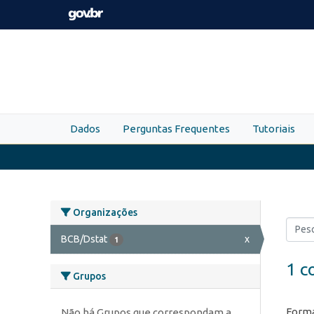
Skip to main content
Dados
Perguntas Frequentes
Tutoriais
Organizações
BCB/Dstat
x
1
1 c
Grupos
Forma
Não há Grupos que correspondam a