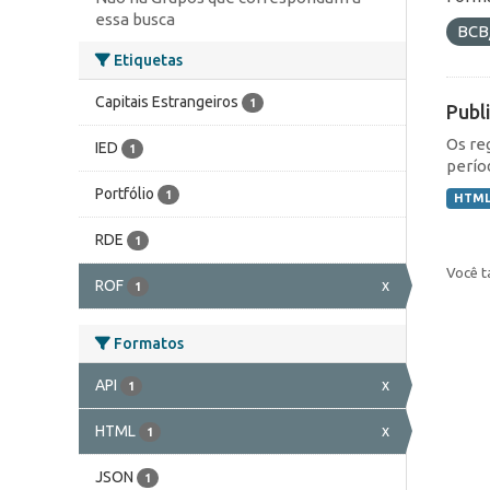
essa busca
BCB
Etiquetas
Capitais Estrangeiros
1
Publ
Os re
IED
1
perío
Portfólio
1
HTM
RDE
1
Você t
ROF
x
1
Formatos
API
x
1
HTML
x
1
JSON
1