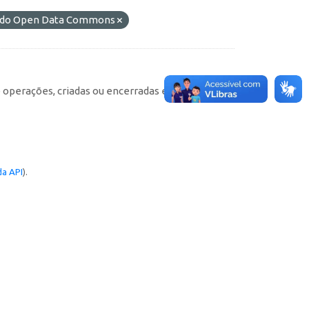
L) do Open Data Commons
e operações, criadas ou encerradas em cada
a API
).