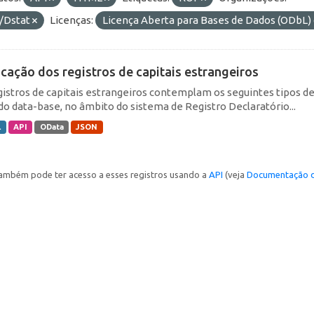
/Dstat
Licenças:
Licença Aberta para Bases de Dados (ODb
icação dos registros de capitais estrangeiros
gistros de capitais estrangeiros contemplam os seguintes tipos d
do data-base, no âmbito do sistema de Registro Declaratório...
L
API
OData
JSON
ambém pode ter acesso a esses registros usando a
API
(veja
Documentação d