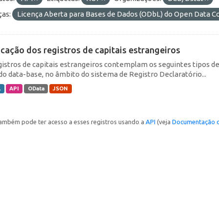
ças:
Licença Aberta para Bases de Dados (ODbL) do Open Data
icação dos registros de capitais estrangeiros
gistros de capitais estrangeiros contemplam os seguintes tipos d
do data-base, no âmbito do sistema de Registro Declaratório...
L
API
OData
JSON
ambém pode ter acesso a esses registros usando a
API
(veja
Documentação d