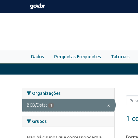
Skip to main content
Dados
Perguntas Frequentes
Tutoriais
Organizações
BCB/Dstat
x
1
1 c
Grupos
Forma
Não há Grupos que correspondam a