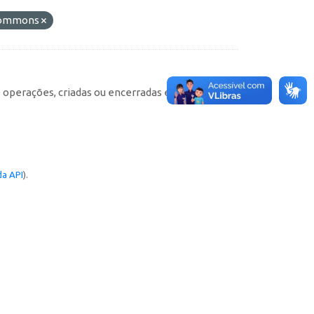
 Commons
e operações, criadas ou encerradas em cada
a API
).