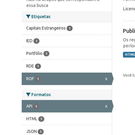
essa busca
Licen
Etiquetas
Capitais Estrangeiros
1
Publ
Os re
IED
1
perío
Portfólio
1
HTM
RDE
1
Você t
ROF
x
1
Formatos
API
x
1
HTML
1
JSON
1