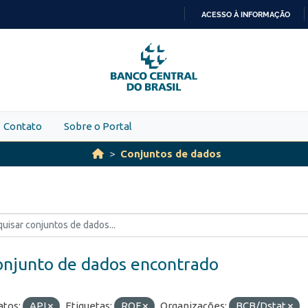
ACESSO À INFORMAÇÃO
IR
PARA
O
CONTEÚDO
Contato
Sobre o Portal
Conjuntos de dados
onjunto de dados encontrado
tos:
API
Etiquetas:
ROF
Organizações:
BCB/Dstat