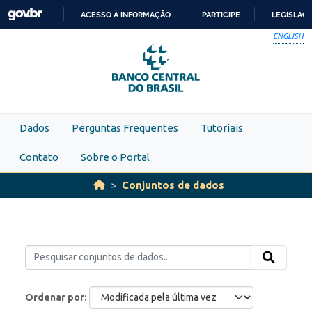
Skip to main content
ACESSO À INFORMAÇÃO
PARTICIPE
LEGISLAÇ
IR
ENGLISH
PARA
O
CONTEÚDO
Dados
Perguntas Frequentes
Tutoriais
Contato
Sobre o Portal
Conjuntos de dados
Ordenar por