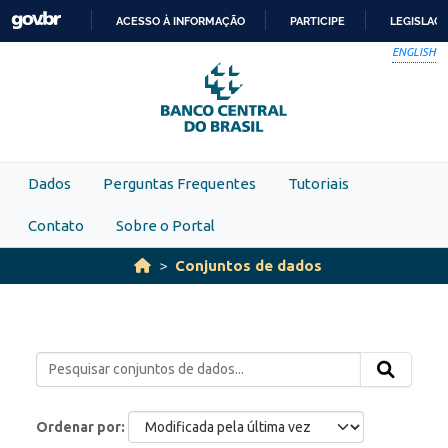
Skip to main content
ACESSO À INFORMAÇÃO
PARTICIPE
LEGISLAÇ
IR
ENGLISH
PARA
O
CONTEÚDO
Dados
Perguntas Frequentes
Tutoriais
Contato
Sobre o Portal
Conjuntos de dados
Ordenar por