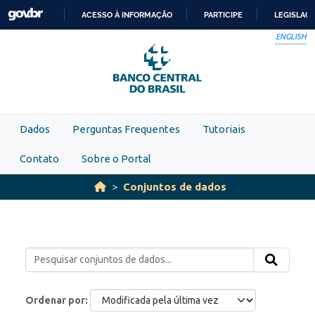
Skip to main content
ACESSO À INFORMAÇÃO
PARTICIPE
LEGISLAÇ
IR
ENGLISH
PARA
O
CONTEÚDO
Dados
Perguntas Frequentes
Tutoriais
Contato
Sobre o Portal
Conjuntos de dados
Ordenar por