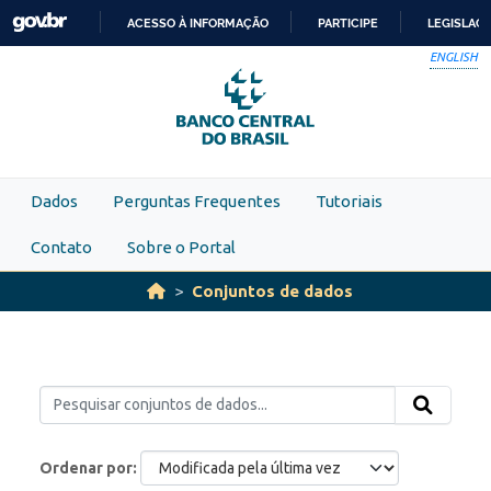
Skip to main content
ACESSO À INFORMAÇÃO
PARTICIPE
LEGISLAÇ
IR
ENGLISH
PARA
O
CONTEÚDO
Dados
Perguntas Frequentes
Tutoriais
Contato
Sobre o Portal
Conjuntos de dados
Ordenar por